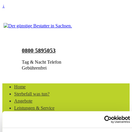
↓
0800 5895053
Tag & Nacht Telefon
Gebührenfrei
Home
Sterbefall was tun?
Angebote
Leistungen & Service
Bestattungsarten
Urnen und Särge
Kontakt