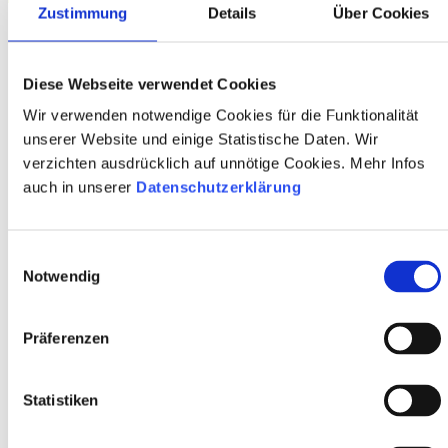
Zustimmung
Details
Über Cookies
Startseite
Suche
nach:
Diese Webseite verwendet Cookies
Wir verwenden notwendige Cookies für die Funktionalität
unserer Website und einige Statistische Daten. Wir
verzichten ausdrücklich auf unnötige Cookies. Mehr Infos
auch in unserer
Datenschutzerklärung
Willkommen bei Saxonitas®
Ihr günstiger Bestatter in Sachsen
Einwilligungsauswahl
Notwendig
Der letzte Abschied von einem verstorbenen Menschen, eine
Bestattung in Würde müssen kein Vermögen kosten. Saxonitas®
Präferenzen
gibt Ihnen die Sicherheit, eine würdevolle Bestattung so günstig
wie möglich durchzuführen.
Statistiken
Überzeugen Sie sich.