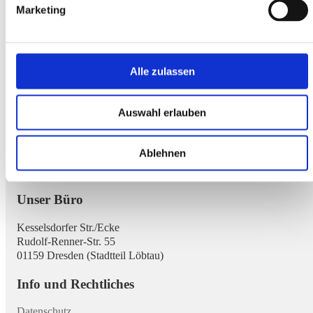
Vergleiche zahlen sich aus.
Marketing
Alle zulassen
Wer wir sind
Auswahl erlauben
Saxonitas® Bestattungsdienst Dresden
Bestattungen aller Art zum Tiefpreis.
Der günstige Bestatter in Sachsen.
Ablehnen
Unser Büro
Kesselsdorfer Str./Ecke
Rudolf-Renner-Str. 55
01159 Dresden (Stadtteil Löbtau)
Info und Rechtliches
Datenschutz